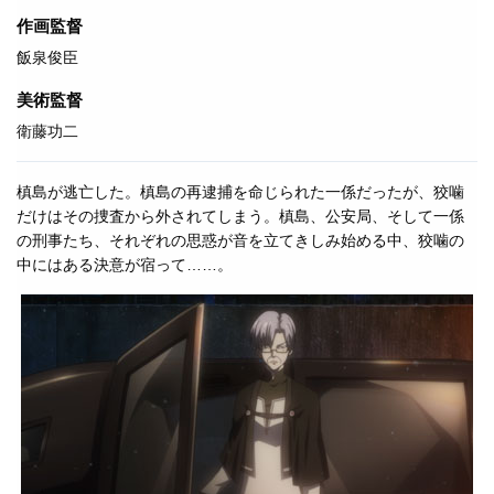
作画監督
飯泉俊臣
美術監督
衛藤功二
槙島が逃亡した。槙島の再逮捕を命じられた一係だったが、狡噛
だけはその捜査から外されてしまう。槙島、公安局、そして一係
の刑事たち、それぞれの思惑が音を立てきしみ始める中、狡噛の
中にはある決意が宿って……。