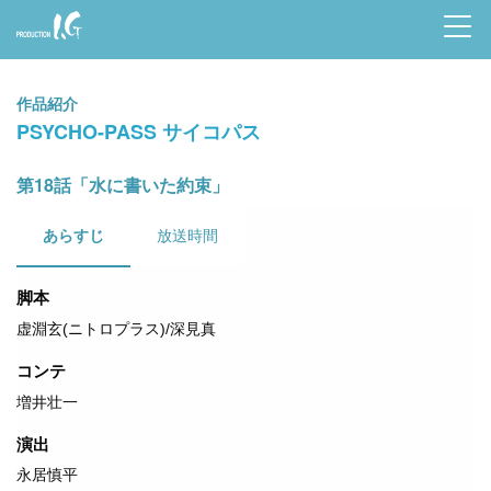
Prod
uctio
作品紹介
n I.G
PSYCHO-PASS サイコパス
第18話「水に書いた約束」
あらすじ
放送時間
脚本
虚淵玄(ニトロプラス)/深見真
コンテ
増井壮一
演出
永居慎平