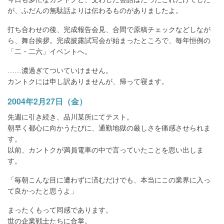
が、ふだんの無駄話よりは伝わるものがありましたよ。
打ち合わせの後、完成報告会見、合間で原稿チェックなどしなが
ら、舞台挨拶。完成披露試写会が始まったところで、毎年恒例の
「二・二六」イベントへ。
……濃過ぎてついていけません。
カントクには申し訳ありませんが、帰って寝ます。
2004年2月27日（金）
先週に引き続き、品川某所にてテスト。
朝早く都心に向かうたびに、通勤地獄の厳しさを痛感させられま
す。
以前、カントクが満員電車の中で言っていたことを思い出しま
す。
「毎朝こんな目に遭わずに済むだけでも、本当にこの業界に入っ
て良かったと思うよ」
まったくもって同感であります。
世の企業戦士たちに合掌。