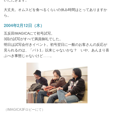
大丈夫。オムスビを食べるくらいの休み時間はとってありますか
ら。
2004年2月12日（木）
五反田IMAGICAにて初号試写。
3回の試写がすべて満員御礼でした。
明日は試写会付きイベント。初号翌日に一般のお客さんの反応が
見られるのは、「パト1」以来じゃないかな？ いや、あんまり喜
ぶべき事態じゃないけど……。
（IMAGICA3Fロビーにて）