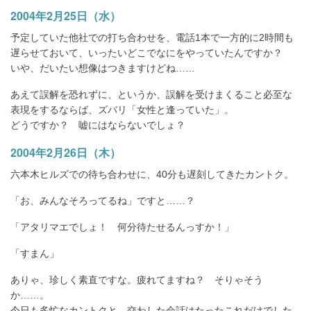
2004年2月25日（水）
予定していた他社での打ち合わせを、電話1本で一方的に2時間も
遅らせておいて、いったいどこでなにをやっていたんですか？
いや、だいたい想像はつきますけどね……
あえて誤解を恐れずに、というか、誤解を受けまくること必至な
表現をするならば、ズバリ「女性と逢っていた」。
どうですか？ 嘘にはならないでしょ？
2004年2月26日（木）
六本木ヒルズでの待ち合わせに、40分も遅刻してきたカントク。
「お、みんなそろってるね」ですと……？
「アタリマエでしょ！ 何分待たせるんっすか！」
「すまん」
ありゃ、珍しく素直ですな。疲れてますね？ そりゃそう
か……。
今日も多忙なカントクと、交わした会話はたったこれだけでした