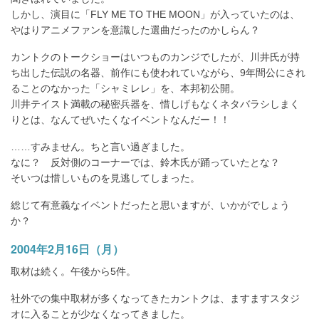
しかし、演目に「FLY ME TO THE MOON」が入っていたのは、
やはりアニメファンを意識した選曲だったのかしらん？
カントクのトークショーはいつものカンジでしたが、川井氏が持
ち出した伝説の名器、前作にも使われていながら、9年間公にされ
ることのなかった「シャミレレ」を、本邦初公開。
川井テイスト満載の秘密兵器を、惜しげもなくネタバラシしまく
りとは、なんてぜいたくなイベントなんだー！！
……すみません。ちと言い過ぎました。
なに？ 反対側のコーナーでは、鈴木氏が踊っていたとな？
そいつは惜しいものを見逃してしまった。
総じて有意義なイベントだったと思いますが、いかがでしょう
か？
2004年2月16日（月）
取材は続く。午後から5件。
社外での集中取材が多くなってきたカントクは、ますますスタジ
オに入ることが少なくなってきました。