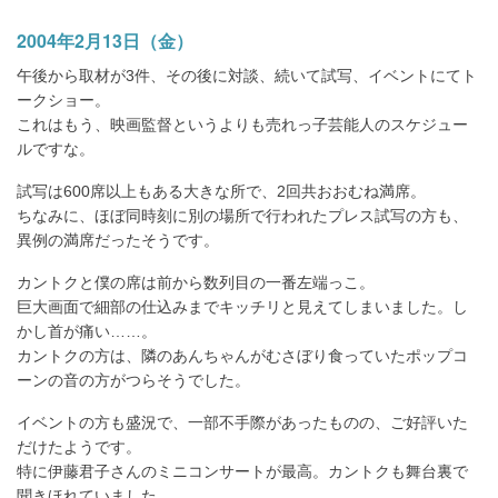
2004年2月13日（金）
午後から取材が3件、その後に対談、続いて試写、イベントにてト
ークショー。
これはもう、映画監督というよりも売れっ子芸能人のスケジュー
ルですな。
試写は600席以上もある大きな所で、2回共おおむね満席。
ちなみに、ほぼ同時刻に別の場所で行われたプレス試写の方も、
異例の満席だったそうです。
カントクと僕の席は前から数列目の一番左端っこ。
巨大画面で細部の仕込みまでキッチリと見えてしまいました。し
かし首が痛い……。
カントクの方は、隣のあんちゃんがむさぼり食っていたポップコ
ーンの音の方がつらそうでした。
イベントの方も盛況で、一部不手際があったものの、ご好評いた
だけたようです。
特に伊藤君子さんのミニコンサートが最高。カントクも舞台裏で
聞きほれていました。