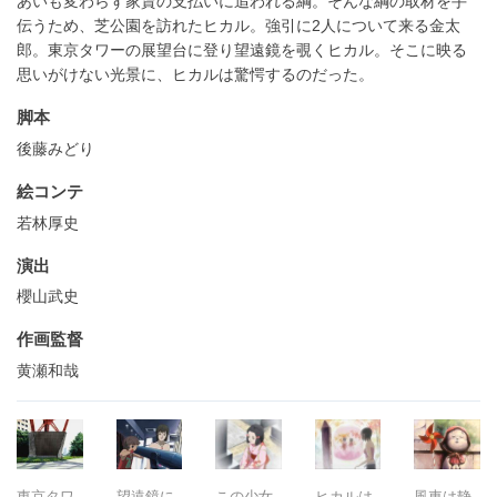
あいも変わらず家賃の支払いに追われる綱。そんな綱の取材を手
伝うため、芝公園を訪れたヒカル。強引に2人について来る金太
郎。東京タワーの展望台に登り望遠鏡を覗くヒカル。そこに映る
思いがけない光景に、ヒカルは驚愕するのだった。
脚本
後藤みどり
絵コンテ
若林厚史
演出
櫻山武史
作画監督
黄瀬和哉
東京タワ
望遠鏡に
この少女
ヒカルは
風車は静