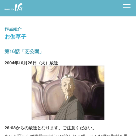
Prod
uctio
作品紹介
n I.G
お伽草子
第16話「芝公園」
2004年10月26日（火）放送
26:08からの放送となります。ご注意ください。