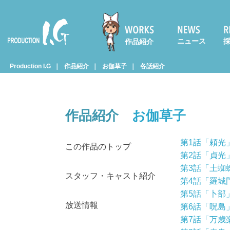
ニュース
作品紹介
Prod
Production I.G
作品紹介
お伽草子
各話紹介
uctio
作品紹介
お伽草子
n I.G
第1話「頼光
この作品のトップ
第2話「貞光
第3話「土蜘
スタッフ・キャスト紹介
第4話「羅城
第5話「卜部
放送情報
第6話「呪島
第7話「万歳