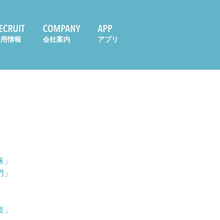
採用情報
会社案内
アプリ
」
」
蛛」
門」
」
」
楽」