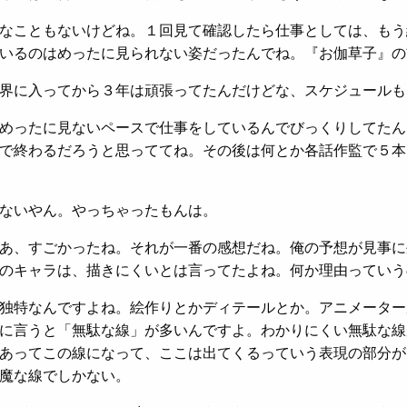
なこともないけどね。１回見て確認したら仕事としては、もう
いるのはめったに見られない姿だったんでね。『お伽草子』の
界に入ってから３年は頑張ってたんだけどな、スケジュールも
めったに見ないペースで仕事をしているんでびっくりしてたん
で終わるだろうと思っててね。その後は何とか各話作監で５本
ないやん。やっちゃったもんは。
あ、すごかったね。それが一番の感想だね。俺の予想が見事に
のキャラは、描きにくいとは言ってたよね。何か理由っていう
独特なんですよね。絵作りとかディテールとか。アニメーター
に言うと「無駄な線」が多いんですよ。わかりにくい無駄な線
あってこの線になって、ここは出てくるっていう表現の部分が
魔な線でしかない。