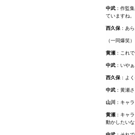
中武
：作監集
ていますね。
西久保
：あら
（一同爆笑）
黄瀬
：これで
中武
：いやぁ
西久保
：よく
中武
：黄瀬さ
山川
：キャラ
黄瀬
：キャラ
動かしたいな
中武
：それで