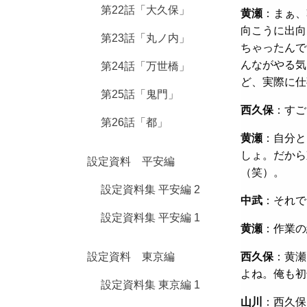
第22話「大久保」
黄瀬
：まぁ、
向こうに出向
第23話「丸ノ内」
ちゃったんで
んながやる気
第24話「万世橋」
ど、実際に仕
第25話「鬼門」
西久保
：すご
第26話「都」
黄瀬
：自分と
しょ。だから
設定資料 平安編
（笑）。
設定資料集 平安編 2
中武
：それで
設定資料集 平安編 1
黄瀬
：作業の
設定資料 東京編
西久保
：黄瀬
よね。俺も初
設定資料集 東京編 1
山川
：西久保