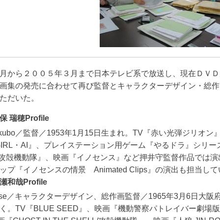
月から２００５年３月まで日本テレビ系で放送し、現在ＤＶＤ
画集の発売に合わせて再び監督とキャラクターデザイン・総作
ただいた。
瑞穂Profile
Nishikubo／監督／1953年1月15日生まれ。TV『赤い光弾ジ
・GIRL・AI』、プレイステーション用ゲーム『やるドラ』シリー
ELL/攻殻機動隊』、映画『イノセンス』など押井守監督作品で
プ『イノセンスの情景 Animated Clips』の演出も担当し
哉Profile
ka Kise／キャラクターデザイン、総作画監督／1965年3月6
く。TV『BLUE SEED』、映画『機動警察パトレイバー劇場版