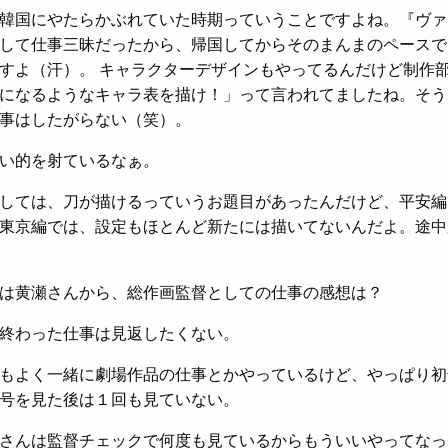
韓国にやたらかぶれていた時期っていうことですよね。『ヴァ
して仕事三昧だったから、帰国してからそのまんまのペースで
すよ（汗）。 キャラクターデザインもやってるんだけど制作
になるようなキャラ表を描け！」って言われてましたね。そう
事はしたがらない（笑）。
い的を射ているなぁ。
しては、刀が描けるっていうお題目があったんだけど、平安編
東京編では、設定もほとんど新たには描いてないんだよ。途中
は黄瀬さんから、総作画監督としての仕事の感想は？
終わった仕事は見返したくない。
もよく一緒に劇場作品の仕事とかやっているけど、やっぱり初
号を見た後は１回も見ていない。
さんは監督チェックで何度も見ているからもういいやってなっ