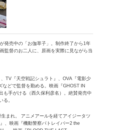
が発売中の「お伽草子」。制作終了から1年
画監督のお二人に、原画を実際に見ながら当
リオン』、TV『天空戦記シュラト』、OVA『電影少
ズなどで監督を勤める。映画『GHOST IN
は演出も手がける（西久保利彦名）。絶賛発売中
ている。
日大阪府生まれ。 アニメアールを経てアイジータツ
』、映画『機動警察パトレイバー2 the