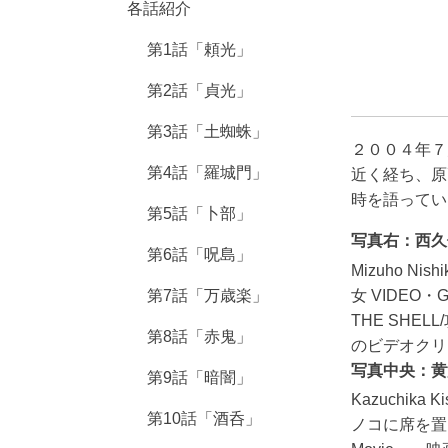
各話紹介
第1話「頼光」
第2話「貞光」
第3話「土蜘蛛」
２００４年７
第4話「羅城門」
近く経ち、原
時を語ってい
第5話「卜部」
写真右：西久保 
第6話「呪島」
Mizuho 
女 VIDEO
第7話「万歳楽」
THE SH
第8話「赤鬼」
のビデオクリッ
写真中央：黄瀬和
第9話「暗闇」
Kazuchi
第10話「酒呑」
ノコに席を置