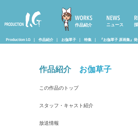
ニュース
作品紹介
Prod
Production I.G
作品紹介
お伽草子
特集
『お伽草子 原画集』
uctio
作品紹介
お伽草子
n I.G
この作品のトップ
スタッフ・キャスト紹介
放送情報