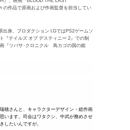
OH』、映画『BLOOD THE LAST
数々の作品で原画および作画監督を担当してい
茨城県出身。プロダクション I.GではPS2ゲームソ
『テイルズ オブ デスティニー 2』での制
画『ツバサ･クロニクル 鳥カゴの国の姫
瑞穂さんと、キャラクターデザイン・総作画
思います。司会はワタクシ、中武が務めさせ
きしたいんですが。