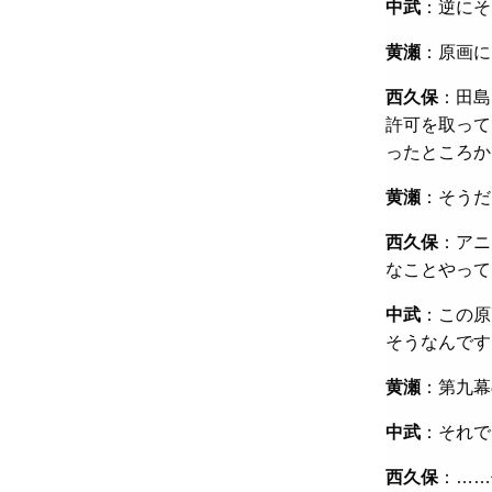
中武
：逆にそ
黄瀬
：原画に
西久保
：田島
許可を取って
ったところか
黄瀬
：そうだ
西久保
：アニ
なことやって
中武
：この原
そうなんです
黄瀬
：第九幕
中武
：それで
西久保
：……