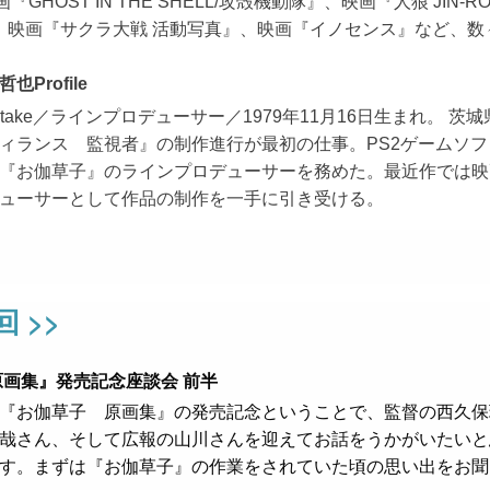
画『GHOST IN THE SHELL/攻殻機動隊』、映画『人狼 JIN-R
E』、映画『サクラ大戦 活動写真』、映画『イノセンス』など、
Profile
 Nakatake／ラインプロデューサー／1979年11月16日生まれ。 
ィランス 監視者』の制作進行が最初の仕事。PS2ゲームソフト
『お伽草子』のラインプロデューサーを務めた。最近作では映
ューサーとして作品の制作を一手に引き受ける。
回 >>
原画集』発売記念座談会 前半
『お伽草子 原画集』の発売記念ということで、監督の西久保
哉さん、そして広報の山川さんを迎えてお話をうかがいたいと
す。まずは『お伽草子』の作業をされていた頃の思い出をお聞