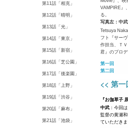
Movie』、映
第11話「相克」
VAMPIR
る。
第12話「晴明」
写真左：中武哲也
第13話「光」
Tetsuya
フト『サーヴ
第14話「東京」
作担当、ＴＶ
第15話「新宿」
君』のプロデ
第16話「芝公園」
第一回
第二回
第17話「後楽園」
<< 第一
第18話「上野」
第19話「渋谷」
『お伽草子 
中武
：今回は
第20話「麻布」
監督の黄瀬和
第21話「池袋」
ていただきま