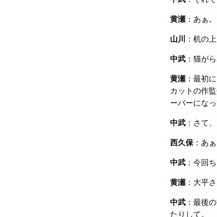
黄瀬
：あぁ。
山川
：机の上
中武
：猫がら
黄瀬
：最初に
カットの作監
ーバーになっ
中武
：さて、
西久保
：あぁ
中武
：今回ち
黄瀬
：大平さ
中武
：最後の
たりして。