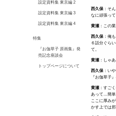
設定資料集 東京編 2
西久保
：そん
設定資料集 東京編 3
なに頑張って
設定資料集 東京編 4
黄瀬
：この業
西久保
：俺も
特集
６話分ぐらい
『お伽草子 原画集』発
て。
売記念座談会
黄瀬
：しゃあ
トップページについて
西久保
：いや
『お伽草子』
黄瀬
：すごく
あって…簡単
ここに厚みが
かす上では邪