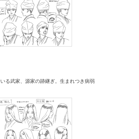
ている武家、源家の跡継ぎ。生まれつき病弱