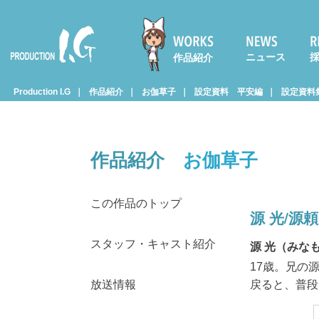
ニュース
作品紹介
Prod
Production I.G
作品紹介
お伽草子
設定資料 平安編
設定資料集
uctio
作品紹介
お伽草子
n I.G
この作品のトップ
源 光/源
スタッフ・キャスト紹介
源 光（みな
17歳。兄の
放送情報
戻ると、普段