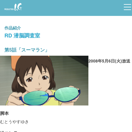
Prod
uctio
作品紹介
n I.G
RD 潜脳調査室
第5話「スーマラン」
2008年5月6日(火)放送
脚本
むとうやすゆき