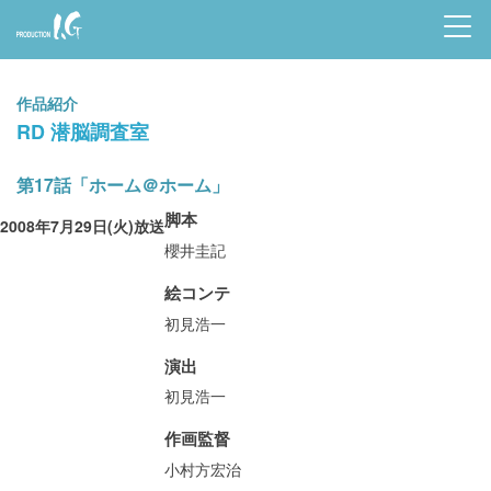
Prod
uctio
作品紹介
n I.G
RD 潜脳調査室
第17話「ホーム＠ホーム」
脚本
2008年7月29日(火)放送
櫻井圭記
絵コンテ
初見浩一
演出
初見浩一
作画監督
小村方宏治