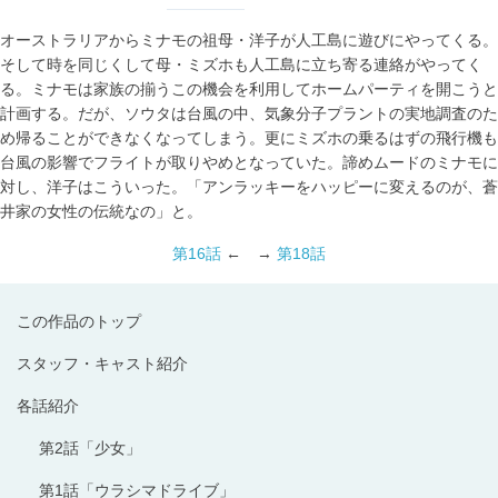
オーストラリアからミナモの祖母・洋子が人工島に遊びにやってくる。
そして時を同じくして母・ミズホも人工島に立ち寄る連絡がやってく
る。ミナモは家族の揃うこの機会を利用してホームパーティを開こうと
計画する。だが、ソウタは台風の中、気象分子プラントの実地調査のた
め帰ることができなくなってしまう。更にミズホの乗るはずの飛行機も
台風の影響でフライトが取りやめとなっていた。諦めムードのミナモに
対し、洋子はこういった。「アンラッキーをハッピーに変えるのが、蒼
井家の女性の伝統なの」と。
第16話
← →
第18話
この作品のトップ
スタッフ・キャスト紹介
各話紹介
第2話「少女」
第1話「ウラシマドライブ」