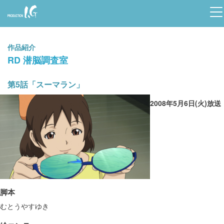
Prod
uctio
作品紹介
n I.G
RD 潜脳調査室
第5話「スーマラン」
2008年5月6日(火)放送
脚本
むとうやすゆき