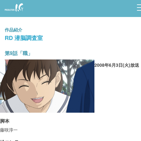
Prod
uctio
作品紹介
n I.G
RD 潜脳調査室
第9話「職」
2008年6月3日(火)放送
脚本
藤咲淳一