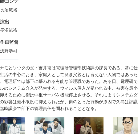
絵コンテ
長沼範裕
演出
長沼範裕
作画監督
浅野恭司
ナモとソウタの父・蒼井衛は電理研管理部技術課の課長である。常に仕
生活の中心におき、家庭人として良き父親とは言えない人物ではあった
、電理研では部下に慕われる有能な管理職であった。ある日、電理研で
ルのシステム介入が発生する。ウィルス侵入が疑われる中、被害を最小
抑えるために衛は中枢サーバを機能停止させる。それによりシステムダ
の影響は最小限度に抑えられたが、衛のとった行動が原因で久島は評議
臨時議会で部下の管理責任を問われることとなる。