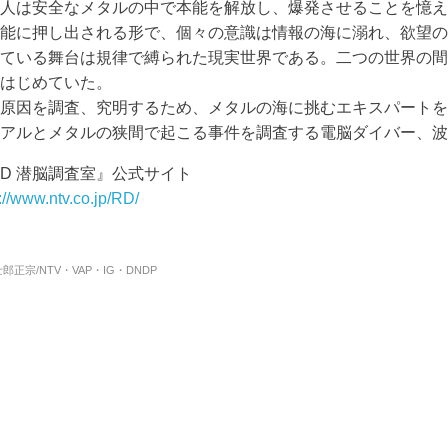
人は安全なメタルの中で本能を解放し、爆発させることを憶え
能に押し出される形で、個々の意識は情報の海に溺れ、欲望の
ている舞台は規律で縛られた現実世界である。二つの世界の間
はじめていた。
原因を調査、究明するため、メタルの海に挑むエキスパートを
アルとメタルの狭間で起こる事件を調査する電脳ダイバー、波
RD 潜脳調査室』公式サイト
://www.ntv.co.jp/RD/
.G・士郎正宗/NTV・VAP・IG・DNDP