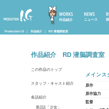
ニュース
作品紹介
Prod
Production I.G
作品紹介
RD 潜脳調査室
uctio
作品紹介
RD 潜脳調査室
n I.G
この作品のトップ
メインス
スタッフ・キャスト紹介
原作
原作協力
各話紹介
監督
第2話「少女」