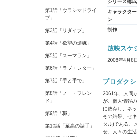
シリーズ構成
第1話「ウラシマドライ
キャラクター
ブ」
ン
制作
第3話「リダイブ」
第4話「欲望の環礁」
放映スケ
第5話「スーマラン」
2008年4
第6話「ラブ・レター」
プロダクショ
第7話「手と手で」
第8話「ノー・フレン
2061年、人
ド」
が、個人情報の
に依存し、ネッ
第9話「職」
その結果、セキ
タル)である。
第10話「至高の話手」
せ、人々の生活