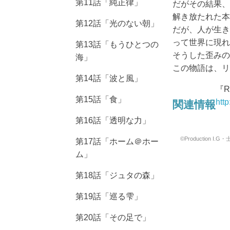
第11話「純正律」
だがその結果、
解き放たれた本
第12話「光のない朝」
だが、人が生き
って世界に現れ
第13話「もうひとつの
そうした歪みの
海」
この物語は、リ
第14話「波と風」
『
第15話「食」
関連情報
http
第16話「透明な力」
©Production I
第17話「ホーム＠ホー
ム」
第18話「ジュタの森」
第19話「巡る雫」
第20話「その足で」