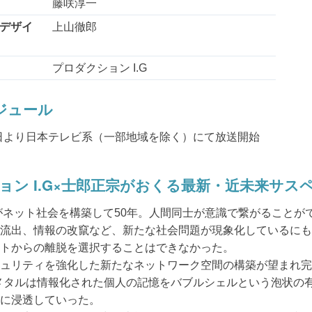
藤咲淳一
デザイ
上山徹郎
プロダクション I.G
ジュール
月8日より日本テレビ系（一部地域を除く）にて放送開始
ン I.G×士郎正宗がおくる最新・近未来サスペン
間がネット社会を構築して50年。人間同士が意識で繋がること
流出、情報の改竄など、新たな社会問題が現象化しているにも
トからの離脱を選択することはできなかった。
ュリティを強化した新たなネットワーク空間の構築が望まれ完
メタルは情報化された個人の記憶をバブルシェルという泡状の
に浸透していった。