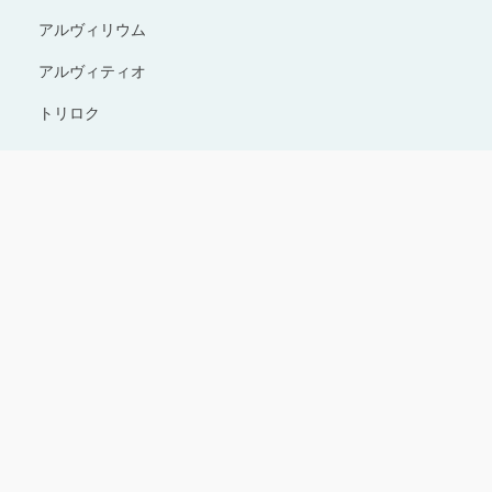
アルヴィリウム
アルヴィティオ
トリロク
Copyright © 1996-2024 Production I.G All rights reserved.
サイトのご利用にあたって
プライバシーポリシー
お問い合わせ