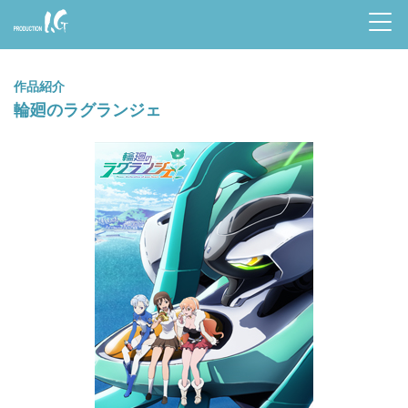
Prod
uctio
作品紹介
n I.G
輪廻のラグランジェ