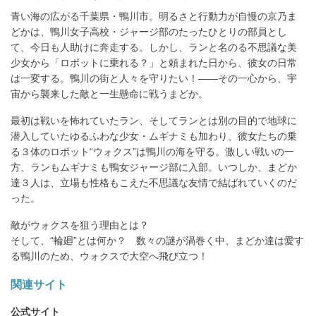
青い海の広がる千葉県・鴨川市。明るさと行動力が自慢の京乃ま
どかは、鴨川女子高校・ジャージ部のたったひとりの部員とし
て、今日も人助けに奔走する。しかし、ランと名のる不思議な美
少女から「ロボットに乗れる？」と頼まれた日から、彼女の日常
は一変する。鴨川の街と人々を守りたい！――その一心から、宇
宙から襲来した敵と一生懸命に戦うまどか。
最初は戦いを怖れていたラン、そしてランとは別の目的で地球に
潜入していたゆるふわな少女・ムギナミも加わり、彼女たちの乗
る３体のロボット“ウォクス”は鴨川の海を守る。激しい戦いの一
方、ランもムギナミも鴨女ジャージ部に入部。いつしか、まどか
達３人は、立場も性格もこえた不思議な友情で結ばれていくのだ
った。
敵がウォクスを狙う理由とは？
そして、“輪廻”とは何か？ 数々の謎が渦巻く中、まどか達は愛す
る鴨川のため、ウォクスで大空へ飛び立つ！
関連サイト
公式サイト