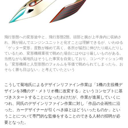
飛行形態への変形途中と、飛行形態2態。頭部と腕が上半身内に収納さ
れ、脚が縮んでエンジンユニットと化すことは理解できるが、いわゆる
「ゲッター変形」度数が極めて高く、各所が猛烈に伸びたり縮んだりし
ているため、変形機構重視で眺めた場合にはやはり厳しいものがある。
当然ながら菊地氏はそうした事実を自覚しており、コンペティション時
も「変形機構と人型形態のフォルムを等価で眺められてしまったら、お
そらく勝ち目はない」と考えていたという
こうして菊地氏によるデザインリファイン作業は「1機の主役機デ
ザインを3機のデ・メトリオ機に改変する」というコンセプトに基
づきスタートすることになったわけだが、作業が進展していくに
つれ、同氏のデザインリファイン作業に対し「作品の企画性に沿
った、カーデザイナーが引くべき線とはどういったものか」とい
うことについて専門的な監修をすることのできる人材の招聘が必
要となった。