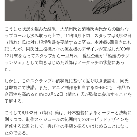
こうした状況を鑑みた結果、大須田氏と菊地氏両氏からの熱烈な
ラブコールも汲み取った上で、'11年6月下旬、スタッフは8月32日
（晴れ）氏に対し現場復帰を要請するに至る。本連載6回目内にも
記したが、同氏は主役機とその僚友機のデザインが完成した'09年
12月末をもってスタッフから一旦外れ、番組企画が『輪廻のラグ
ランジェ』として動きはじめた以降はノータッチの状態にあっ
た。
しかし、このスクランブル的状況に基づく返り咲き要請を、同氏
は即答にて快諾。また、アニメ制作を担当するXEBECも、作品の
企画性を高めるために8月32日（晴れ）氏が監修に参加することを
了解する。
こうして8月32日（晴れ）氏は、鈴木監督によるオーダーと決断に
則りつつ、制作スケジュールの範囲内でのオービッドデザインを
監修する役割として、再びその手腕を振るいはじめることになっ
たのである。