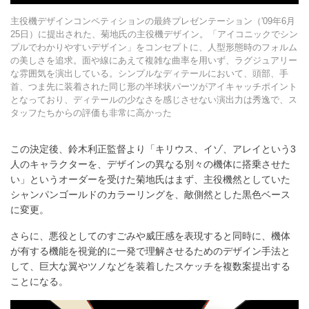
主役機デザインコンペティションの最終プレゼンテーション（'09年6月
25日）に提出された、菊地氏の主役機デザイン。「アイコニックでシン
プルでわかりやすいデザイン」をコンセプトに、人型形態時のフォルム
の美しさを追求。面や線にあえて複雑な曲率を用いず、ラグジュアリー
な雰囲気を演出している。シンプルなディテールにおいて、頭部、手
首、つま先に装着された同じ形の半球状パーツがアイキャッチポイント
となっており、ディテールの少なさを感じさせない演出力は秀逸で、ス
タッフたちからの評価も非常に高かった
この決定後、鈴木利正監督より「キリウス、イゾ、アレイという3
人のキャラクターを、デザインの異なる別々の機体に搭乗させた
い」というオーダーを受けた菊地氏はまず、主役機然としていた
シャンパンゴールドのカラーリングを、敵側然とした黒色ベース
に変更。
さらに、悪役としてのすごみや威圧感を表現すると同時に、機体
が有する機能を視覚的に一発で理解させるためのデザイン手法と
して、巨大な翼やツノなどを装着したスケッチを複数案提出する
ことになる。