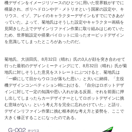
機デザインをイメージリソースのひとつに用いた世界観がすでに
構築され、ポリヘドロンやデ・メトリオという国家の設定や、キ
リウス、イゾ、アレイのキャラクターデザインもすでにできあが
っていた。よって、菊地氏はそうした設定やキャラクター画稿を
見聞きした上でデザインリファイン作業に取り組みはじめていた
ため、世界観設定や搭乗パイロットに沿ったオービッドデザイン
を意識してしまったところがあったのだ。
菊地氏、大須田氏、8月32日（晴れ）氏の3人が顔を突き合わせて
行った最初のデザインミーティングにて、8月32日（晴れ）氏が菊
地氏に対しそうした意見をストレートにぶつけると、菊地氏は
「一瞬にして目からウロコが落ちた思い」と大いに納得。「主役
機デザインコンペティション時における、『自分はロボットデザ
インに対して一定の知識や思い入れがある反面、それを前面に押
し出してしまったらカーデザイナーとしてロボットデザインに挑
む意味がない』という考え方を完全に忘れかけていた」と語り、
デザインリファイン作業に挑む根本的な考え方と姿勢を、ここで
大きく修正することになったのである。