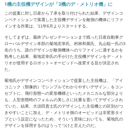
1機の主役機デザインが「3機のデ・メトリオ機」に
この提案に対し日産から了承を取り付けられた結果、デザインコ
ンペティションで落選した主役機デザインを敵側の機体にリファ
インする作業は、'11年6月よりスタートする。
そしてまずは、最終プレゼンテーションまで残った日産自動車グ
ローバルデザイン本部の菊地宏幸氏、村林和展氏、丸山聡一氏の3
名のうち、誰のデザインが敵側機体へのリファインに適するかを
熟考した結果、菊地宏幸氏の手がけた主役機デザインをデ・メト
リオが使用するロボット＝オービッドへ改変する旨が決定され
た。
菊地氏がデザインコンペティションで提案した主役機は、「アイ
コニック（類像的）でシンプルでわかりやすいデザイン」をコン
セプトに、飛行形態への変形機構といったメカニカルな部分より
も、人型形態時のフォルムの美しさに比重を置いてデザインされ
ていた。結果、大須田貴士氏のデザインした主役機との区別がつ
きやすいことに加え、デ・メトリオ側のオービッドは非変形タイ
プという設定になったため、そういう意味においても、菊地氏の
デザインを採用するのはうってつけと言えたのだ。