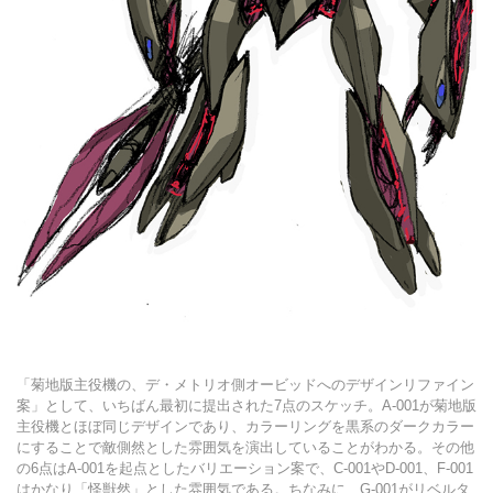
「菊地版主役機の、デ・メトリオ側オービッドへのデザインリファイン
案」として、いちばん最初に提出された7点のスケッチ。A-001が菊地版
主役機とほぼ同じデザインであり、カラーリングを黒系のダークカラー
にすることで敵側然とした雰囲気を演出していることがわかる。その他
の6点はA-001を起点としたバリエーション案で、C-001やD-001、F-001
はかなり「怪獣然」とした雰囲気である。ちなみに、G-001がリベルタ