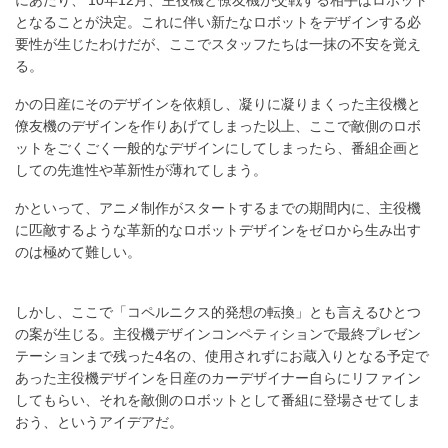
となることが決定。これに伴い新たなロボットをデザインする必
要性が生じたわけだが、ここでスタッフたちは一抹の不安を覚え
る。
かの日産にそのデザインを依頼し、凝りに凝りまくった主役機と
僚友機のデザインを作りあげてしまった以上、ここで敵側のロボ
ットをごくごく一般的なデザインにしてしまったら、番組企画と
しての先進性や革新性が薄れてしまう。
かといって、アニメ制作がスタートするまでの期間内に、主役機
に匹敵するような革新的なロボットデザインをゼロから生み出す
のは極めて難しい。
しかし、ここで「コペルニクス的発想の転換」とも言えるひとつ
の案が生じる。主役機デザインコンペティションで最終プレゼン
テーションまで残った4名の、使用されずにお蔵入りとなる予定で
あった主役機デザインを日産のカーデザイナー自らにリファイン
してもらい、それを敵側のロボットとして番組に登場させてしま
おう、というアイデアだ。