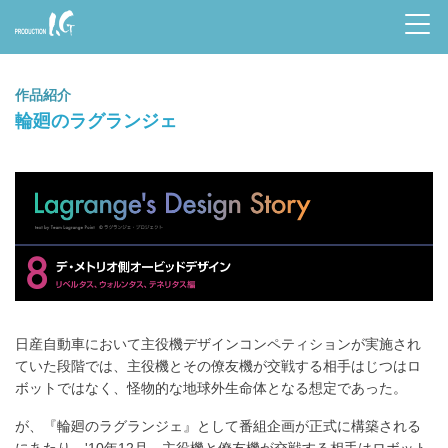
Prod
uctio
作品紹介
n I.G
輪廻のラグランジェ
Lagrange's Design Story
デ・メリト側オービッドデザイン
日産自動車において主役機デザインコンペティションが実施され
ていた段階では、主役機とその僚友機が交戦する相手はじつはロ
ボットではなく、怪物的な地球外生命体となる想定であった。
が、『輪廻のラグランジェ』として番組企画が正式に構築される
にあたり、'10年12月、主役機と僚友機が交戦する相手はロボット