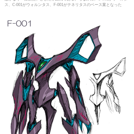
ス、C-001がウォルンタス、F-001がテネリタスのベース案となった