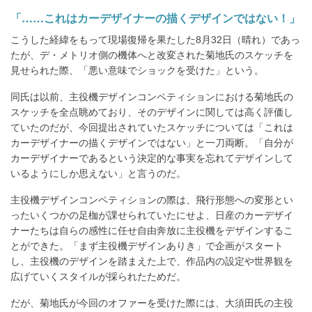
「……これはカーデザイナーの描くデザインではない！」
こうした経緯をもって現場復帰を果たした8月32日（晴れ）であっ
たが、デ・メトリオ側の機体へと改変された菊地氏のスケッチを
見せられた際、「悪い意味でショックを受けた」という。
同氏は以前、主役機デザインコンペティションにおける菊地氏の
スケッチを全点眺めており、そのデザインに関しては高く評価し
ていたのだが、今回提出されていたスケッチについては「これは
カーデザイナーの描くデザインではない」と一刀両断。「自分が
カーデザイナーであるという決定的な事実を忘れてデザインして
いるようにしか思えない」と言うのだ。
主役機デザインコンペティションの際は、飛行形態への変形とい
ったいくつかの足枷が課せられていたにせよ、日産のカーデザイ
ナーたちは自らの感性に任せ自由奔放に主役機をデザインするこ
とができた。「まず主役機デザインありき」で企画がスタート
し、主役機のデザインを踏まえた上で、作品内の設定や世界観を
広げていくスタイルが採られたためだ。
だが、菊地氏が今回のオファーを受けた際には、大須田氏の主役