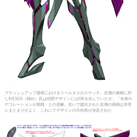
ブラッシュアップ過程におけるリベルタスのスケッチ。左側の画稿に対
し8月32日（晴れ）氏は頭部デザインにはOKを出していたが、「全身の
デコレーションが煩雑」との見解。次いで提出された右側の画稿は非常
にまとまりがよく、これにてデザインの方向性が決定された