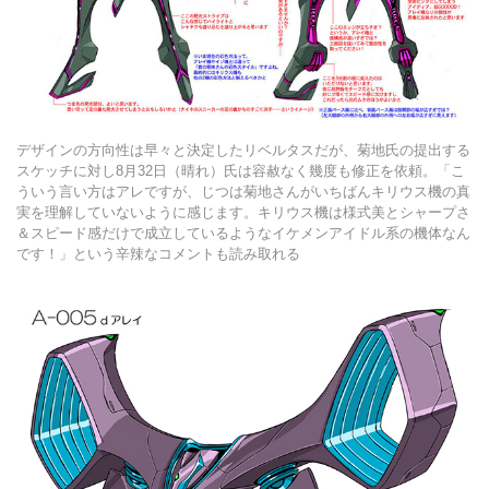
デザインの方向性は早々と決定したリベルタスだが、菊地氏の提出する
スケッチに対し8月32日（晴れ）氏は容赦なく幾度も修正を依頼。「こ
ういう言い方はアレですが、じつは菊地さんがいちばんキリウス機の真
実を理解していないように感じます。キリウス機は様式美とシャープさ
＆スピード感だけで成立しているようなイケメンアイドル系の機体なん
です！」という辛辣なコメントも読み取れる