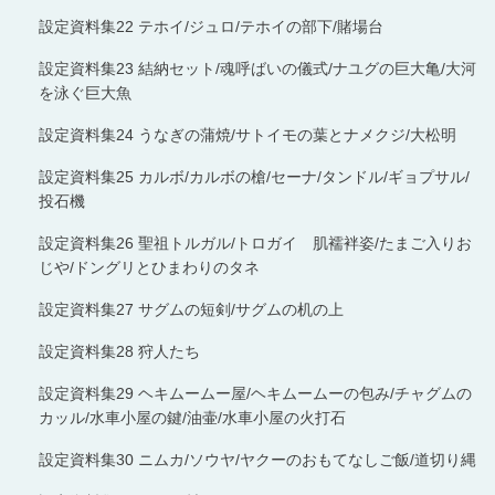
設定資料集22 テホイ/ジュロ/テホイの部下/賭場台
設定資料集23 結納セット/魂呼ばいの儀式/ナユグの巨大亀/大河
を泳ぐ巨大魚
設定資料集24 うなぎの蒲焼/サトイモの葉とナメクジ/大松明
設定資料集25 カルボ/カルボの槍/セーナ/タンドル/ギョプサル/
投石機
設定資料集26 聖祖トルガル/トロガイ 肌襦袢姿/たまご入りお
じや/ドングリとひまわりのタネ
設定資料集27 サグムの短剣/サグムの机の上
設定資料集28 狩人たち
設定資料集29 ヘキムームー屋/ヘキムームーの包み/チャグムの
カッル/水車小屋の鍵/油壷/水車小屋の火打石
設定資料集30 ニムカ/ソウヤ/ヤクーのおもてなしご飯/道切り縄