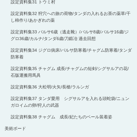
設定資料集31 トウミ村
設定資料集32 狩穴への旅の荷物/タンダの入れるお茶の薬草/干
し柿作り/あかぎれの薬
設定資料集33 バルサ6歳（逃走靴）/バルサ8歳/バルサ16歳/ジ
グロ36歳/カルナ/タンダ6歳/刀鍛冶 過去回想
設定資料集34 ジグロ病床/バルサ防寒着/チャグム防寒着/タンダ
防寒着
設定資料集35 チャグム 成長/チャグムの短剣/シグサルアの花/
石版運搬用馬具
設定資料集36 大松明/火矢/長槍/ラルンガ
設定資料集37 タンダ愛用 シグサルアを入れる頭蛇袋/ニュン
ガロイムの卵/狩人の武器
設定資料集38 チャグム 成長/妃たちのベール装着姿
美術ボード