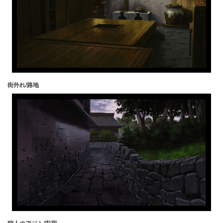
街外れ/路地
狩人のアジト/安宿