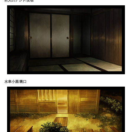
水車小屋/裏口