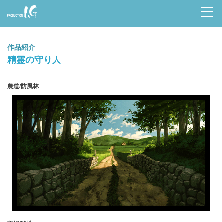
Prod
uctio
作品紹介
n I.G
精霊の守り人
農道/防風林