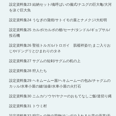
設定資料集23 結納セット/魂呼ばいの儀式/ナユグの巨大亀/大河
を泳ぐ巨大魚
設定資料集24 うなぎの蒲焼/サトイモの葉とナメクジ/大松明
設定資料集25 カルボ/カルボの槍/セーナ/タンドル/ギョプサル/
投石機
設定資料集26 聖祖トルガル/トロガイ 肌襦袢姿/たまご入りお
じや/ドングリとひまわりのタネ
設定資料集27 サグムの短剣/サグムの机の上
設定資料集28 狩人たち
設定資料集29 ヘキムームー屋/ヘキムームーの包み/チャグムの
カッル/水車小屋の鍵/油壷/水車小屋の火打石
設定資料集30 ニムカ/ソウヤ/ヤクーのおもてなしご飯/道切り縄
設定資料集31 トウミ村
設定資料集32 狩穴への旅の荷物/タンダの入れるお茶の薬草/干