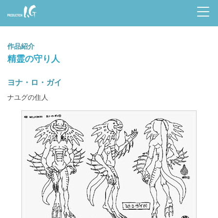
Prod
uctio
作品紹介
n I.G
精霊の守り人
ヨナ・ロ・ガイ
ナユグの住人