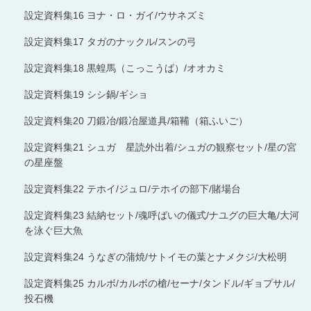
設定資料集16 ヨナ・ロ・ガイ/ウサネズミ
設定資料集17 タガのナックル/スンの弓
設定資料集18 黒蝗馬（こっこうば）/オオカミ
設定資料集19 シシ鍋/ギショ
設定資料集20 刀鍛冶/鍛冶屋道具/箱鞴（箱ふいご）
設定資料集21 シュガ 星読外出着/シュガの観察セット/星の宮
の星座盤
設定資料集22 テホイ/ジュロ/テホイの部下/賭場台
設定資料集23 結納セット/魂呼ばいの儀式/ナユグの巨大亀/大河
を泳ぐ巨大魚
設定資料集24 うなぎの蒲焼/サトイモの葉とナメクジ/大松明
設定資料集25 カルボ/カルボの槍/セーナ/タンドル/ギョプサル/
投石機