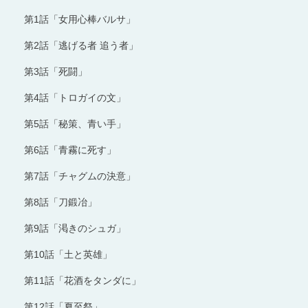
第1話「女用心棒バルサ」
第2話「逃げる者 追う者」
第3話「死闘」
第4話「トロガイの文」
第5話「秘策、青い手」
第6話「青霧に死す」
第7話「チャグムの決意」
第8話「刀鍛冶」
第9話「渇きのシュガ」
第10話「土と英雄」
第11話「花酒をタンダに」
第12話「夏至祭」