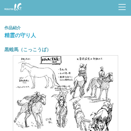
Prod
uctio
作品紹介
n I.G
精霊の守り人
黒蝗馬（こっこうば）