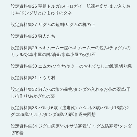
設定資料集26 聖祖トルガル/トロガイ 肌襦袢姿/たまご入りお
じや/ドングリとひまわりのタネ
設定資料集27 サグムの短剣/サグムの机の上
設定資料集28 狩人たち
設定資料集29 ヘキムームー屋/ヘキムームーの包み/チャグムの
カッル/水車小屋の鍵/油壷/水車小屋の火打石
設定資料集30 ニムカ/ソウヤ/ヤクーのおもてなしご飯/道切り縄
設定資料集31 トウミ村
設定資料集32 狩穴への旅の荷物/タンダの入れるお茶の薬草/干
し柿作り/あかぎれの薬
設定資料集33 バルサ6歳（逃走靴）/バルサ8歳/バルサ16歳/ジ
グロ36歳/カルナ/タンダ6歳/刀鍛冶 過去回想
設定資料集34 ジグロ病床/バルサ防寒着/チャグム防寒着/タンダ
防寒着