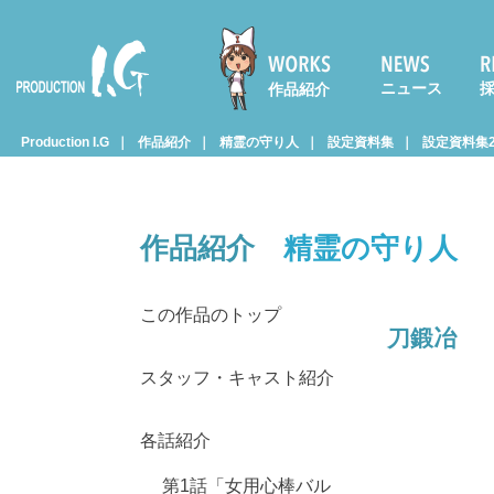
ニュース
作品紹介
Prod
Production I.G
作品紹介
精霊の守り人
設定資料集
設定資料集2
uctio
作品紹介
精霊の守り人
n I.G
この作品のトップ
刀鍛冶
スタッフ・キャスト紹介
各話紹介
第1話「女用心棒バル