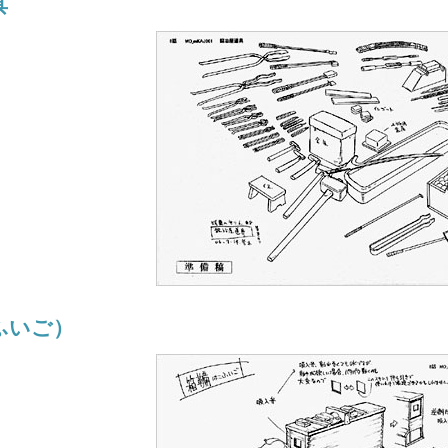
具
ふいご）