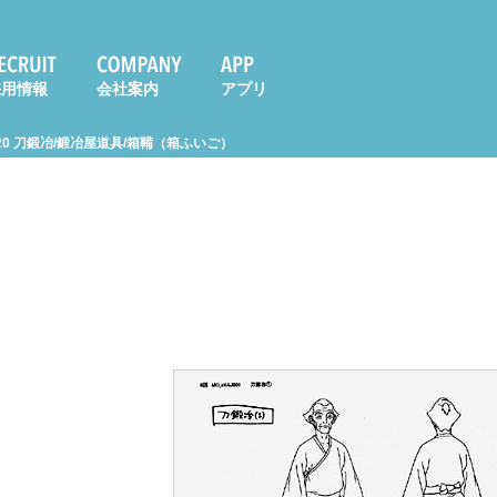
採用情報
会社案内
アプリ
0 刀鍛冶/鍛冶屋道具/箱鞴（箱ふいご）