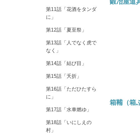
鍛冶屋道
第11話「花酒をタンダ
に」
第12話「夏至祭」
第13話「人でなく虎で
なく」
第14話「結び目」
第15話「夭折」
第16話「ただひたすら
に」
箱鞴（箱
第17話「水車燃ゆ」
第18話「いにしえの
村」