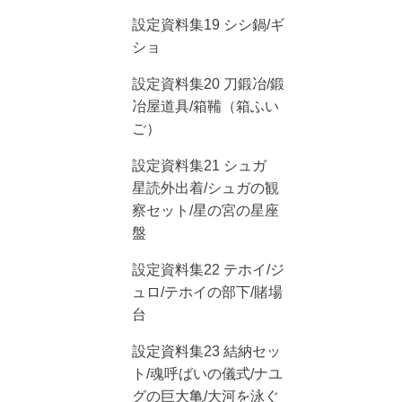
設定資料集19 シシ鍋/ギ
ショ
設定資料集20 刀鍛冶/鍛
冶屋道具/箱鞴（箱ふい
ご）
設定資料集21 シュガ
星読外出着/シュガの観
察セット/星の宮の星座
盤
設定資料集22 テホイ/ジ
ュロ/テホイの部下/賭場
台
設定資料集23 結納セッ
ト/魂呼ばいの儀式/ナユ
グの巨大亀/大河を泳ぐ