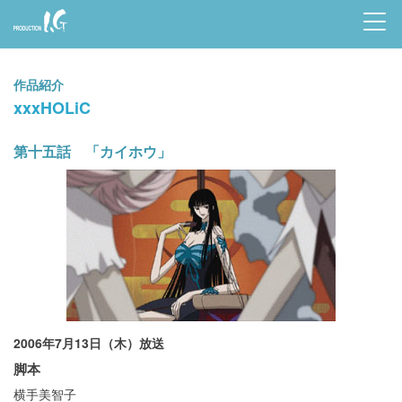
Prod
uctio
作品紹介
n I.G
xxxHOLiC
第十五話 「カイホウ」
2006年7月13日（木）放送
脚本
横手美智子